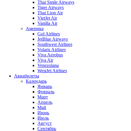
Thai Smile Airways
Tiger Airways
Thai Lion Air
VietJet Air
Vanilla Air
Америка
Gol Airlines
JetBlue Airways
Southwest Airlines
Volaris Airlines
Viva Aerobus
Viva Air
Venezolana
WestJet Airlines
Авиабилеты
Календарь
Январь
Февраль
Март
Апрель
Май
Июнь
Июль
Август
Сентябрь