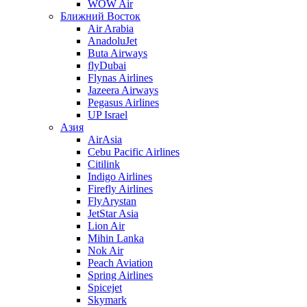
WOW Air
Ближний Восток
Air Arabia
AnadoluJet
Buta Airways
flyDubai
Flynas Airlines
Jazeera Airways
Pegasus Airlines
UP Israel
Азия
AirAsia
Cebu Pacific Airlines
Citilink
Indigo Airlines
Firefly Airlines
FlyArystan
JetStar Asia
Lion Air
Mihin Lanka
Nok Air
Peach Aviation
Spring Airlines
Spicejet
Skymark