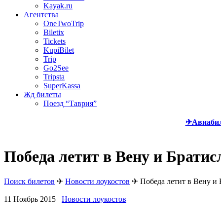
Kayak.ru
Агентства
OneTwoTrip
Biletix
Tickets
KupiBilet
Trip
Go2See
Tripsta
SuperKassa
Жд билеты
Поезд “Таврия”
✈Авиаби
Победа летит в Вену и Братис
Поиск билетов
✈
Новости лоукостов
✈
Победа летит в Вену и 
11 Ноябрь 2015
Новости лоукостов