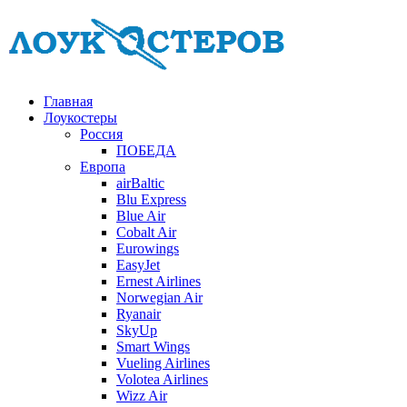
Главная
Лоукостеры
Россия
ПОБЕДА
Европа
airBaltic
Blu Express
Blue Air
Cobalt Air
Eurowings
EasyJet
Ernest Airlines
Norwegian Air
Ryanair
SkyUp
Smart Wings
Vueling Airlines
Volotea Airlines
Wizz Air