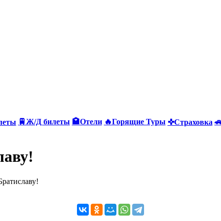
🚆Ж/Д билеты
🏩Отели
🔥Горящие Туры

леты
✜Страховка
лаву!
Братиславу!