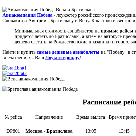
Авиакомпания Победа
- лоукостер российского происхождени
Словакии и Австрии - Братиславу и Вену. Как стало известно 
Минимальная стоимость авиабилетов на
прямые рейсы 
придется лететь до Братиславы, а затем на автобусе прео
дешево слетать на Рождественские праздники и горнолыж
Найти и купить
самые дешевые авиабилеты
на "Победу" в с
впечатлениях - Ваш
Лоукостеров.ру
!
brat1
brat2
Расписание рей
№ рейса
Направление
Время вылета
Время приле
DP801
Москва - Братислава
13:05
13:45