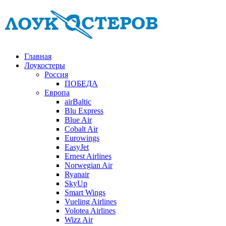
Главная
Лоукостеры
Россия
ПОБЕДА
Европа
airBaltic
Blu Express
Blue Air
Cobalt Air
Eurowings
EasyJet
Ernest Airlines
Norwegian Air
Ryanair
SkyUp
Smart Wings
Vueling Airlines
Volotea Airlines
Wizz Air