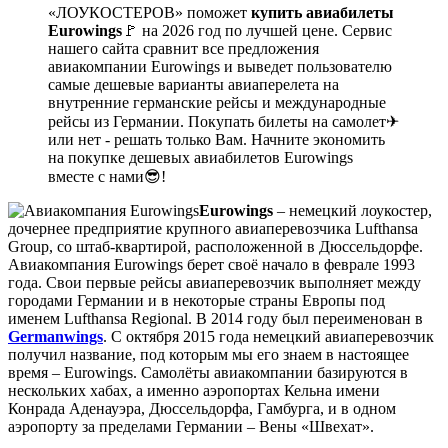
«ЛОУКОСТЕРОВ» поможет
купить авиабилеты
Eurowings
🚩 на 2026 год по лучшей цене. Сервис
нашего сайта сравнит все предложения
авиакомпании Eurowings и выведет пользователю
самые дешевые варианты авиаперелета на
внутренние германские рейсы и международные
рейсы из Германии. Покупать билеты на самолет✈
или нет - решать только Вам. Начните экономить
на покупке дешевых авиабилетов Eurowings
вместе с нами😎!
Eurowings
– немецкий лоукостер,
дочернее предприятие крупного авиаперевозчика Lufthansa
Group, со штаб-квартирой, расположенной в Дюссельдорфе.
Авиакомпания Eurowings берет своё начало в феврале 1993
года. Свои первые рейсы авиаперевозчик выполняет между
городами Германии и в некоторые страны Европы под
именем Lufthansa Regional. В 2014 году был переименован в
Germanwings
. С октября 2015 года немецкий авиаперевозчик
получил название, под которым мы его знаем в настоящее
время – Eurowings. Самолёты авиакомпании базируются в
нескольких хабах, а именно аэропортах Кельна имени
Конрада Аденауэра, Дюссельдорфа, Гамбурга, и в одном
аэропорту за пределами Германии – Вены «Швехат».