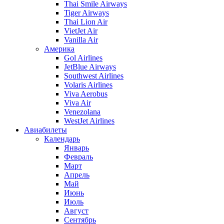
Thai Smile Airways
Tiger Airways
Thai Lion Air
VietJet Air
Vanilla Air
Америка
Gol Airlines
JetBlue Airways
Southwest Airlines
Volaris Airlines
Viva Aerobus
Viva Air
Venezolana
WestJet Airlines
Авиабилеты
Календарь
Январь
Февраль
Март
Апрель
Май
Июнь
Июль
Август
Сентябрь