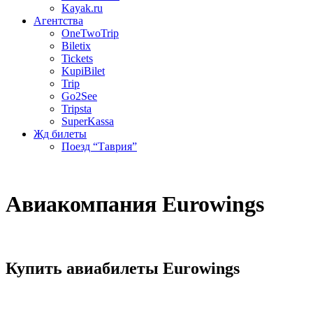
Kayak.ru
Агентства
OneTwoTrip
Biletix
Tickets
KupiBilet
Trip
Go2See
Tripsta
SuperKassa
Жд билеты
Поезд “Таврия”
Авиакомпания Eurowings
Купить авиабилеты Eurowings