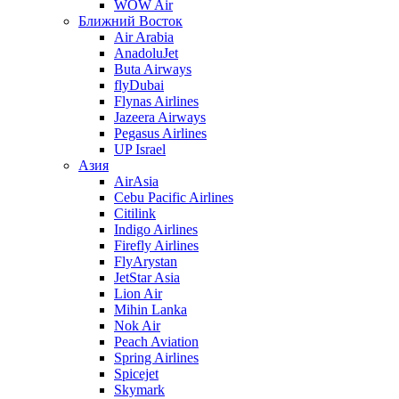
WOW Air
Ближний Восток
Air Arabia
AnadoluJet
Buta Airways
flyDubai
Flynas Airlines
Jazeera Airways
Pegasus Airlines
UP Israel
Азия
AirAsia
Cebu Pacific Airlines
Citilink
Indigo Airlines
Firefly Airlines
FlyArystan
JetStar Asia
Lion Air
Mihin Lanka
Nok Air
Peach Aviation
Spring Airlines
Spicejet
Skymark