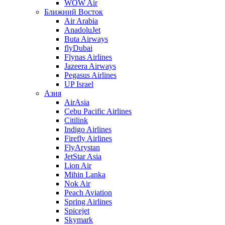
WOW Air
Ближний Восток
Air Arabia
AnadoluJet
Buta Airways
flyDubai
Flynas Airlines
Jazeera Airways
Pegasus Airlines
UP Israel
Азия
AirAsia
Cebu Pacific Airlines
Citilink
Indigo Airlines
Firefly Airlines
FlyArystan
JetStar Asia
Lion Air
Mihin Lanka
Nok Air
Peach Aviation
Spring Airlines
Spicejet
Skymark