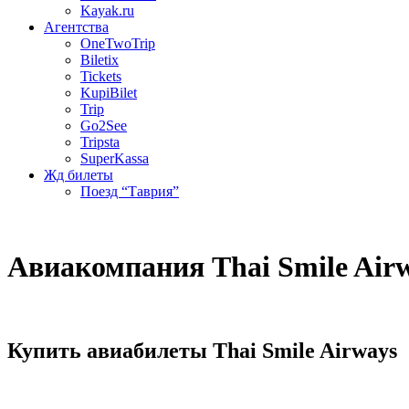
Kayak.ru
Агентства
OneTwoTrip
Biletix
Tickets
KupiBilet
Trip
Go2See
Tripsta
SuperKassa
Жд билеты
Поезд “Таврия”
Авиакомпания Thai Smile Air
Купить авиабилеты Thai Smile Airways