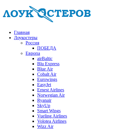
Главная
Лоукостеры
Россия
ПОБЕДА
Европа
airBaltic
Blu Express
Blue Air
Cobalt Air
Eurowings
EasyJet
Ernest Airlines
Norwegian Air
Ryanair
SkyUp
Smart Wings
Vueling Airlines
Volotea Airlines
Wizz Air