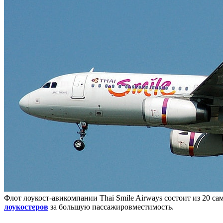
Флот лоукост-авикомпании Thai Smile Airways состоит из 20 с
лоукостеров
за большую пассажировместимость.