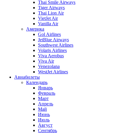
Thai Smile Airways
Tiger Airways
Thai Lion Air
VietJet Air
Vanilla Air
Америка
Gol Airlines
JetBlue Airways
Southwest Airlines
Volaris Airlines
Viva Aerobus
Viva Air
Venezolana
WestJet Airlines
Авиабилеты
Календарь
Январь
Февраль
Март
Апрель
Май
Июнь
Июль
Август
Сентябрь