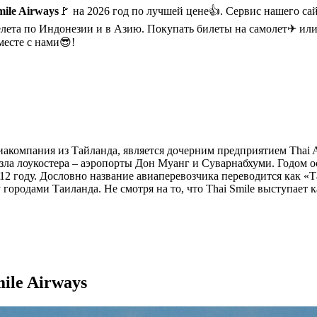
ile Airways
🚩 на 2026 год по лучшей цене👍. Сервис нашего са
ета по Индонезии и в Азию. Покупать билеты на самолет✈ или 
месте с нами😎!
виакомпания из Тайланда, является дочерним предприятием Thai 
ла лоукостера – аэропорты Дон Муанг и Суварнабхуми. Годом ос
2 году. Дословно название авиаперевозчика переводится как «
ородами Таиланда. Не смотря на то, что Thai Smile выступает к
ile Airways