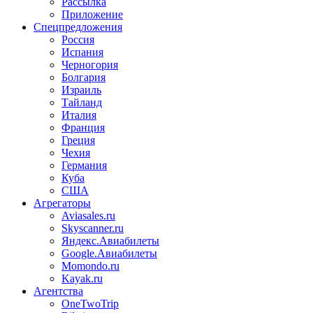
Рассылка
Приложение
Спецпредложения
Россия
Испания
Черногория
Болгария
Израиль
Тайланд
Италия
Франция
Греция
Чехия
Германия
Куба
США
Агрегаторы
Aviasales.ru
Skyscanner.ru
Яндекс.Авиабилеты
Google.Авиабилеты
Momondo.ru
Kayak.ru
Агентства
OneTwoTrip