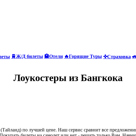
🚆Ж/Д билеты
🏩Отели
🔥Горящие Туры

леты
✜Страховка
Лоукостеры из Бангкока
(Тайланд) по лучшей цене. Наш сервис сравнит все предложения
Покупать билеты на самолет или нет - решать только Вам. Начн