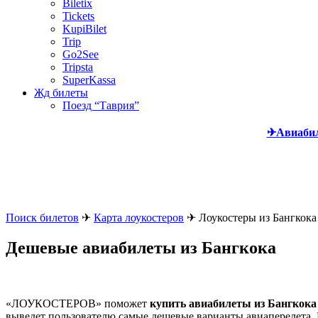
Biletix
Tickets
KupiBilet
Trip
Go2See
Tripsta
SuperKassa
Жд билеты
Поезд “Таврия”
✈Авиаби
Поиск билетов
✈
Карта лоукостеров
✈
Лоукостеры из Бангкока
Дешевые авиабилеты из Бангкока
«ЛОУКОСТЕРОВ» поможет
купить авиабилеты из Бангкока
выведет пользователю самые дешевые варианты авиаперелета. 