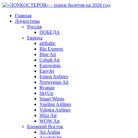
Главная
Лоукостеры
Россия
ПОБЕДА
Европа
airBaltic
Blu Express
Blue Air
Cobalt Air
Eurowings
EasyJet
Ernest Airlines
Norwegian Air
Ryanair
SkyUp
Smart Wings
Vueling Airlines
Volotea Airlines
Wizz Air
WOW Air
Ближний Восток
Air Arabia
AnadoluJet