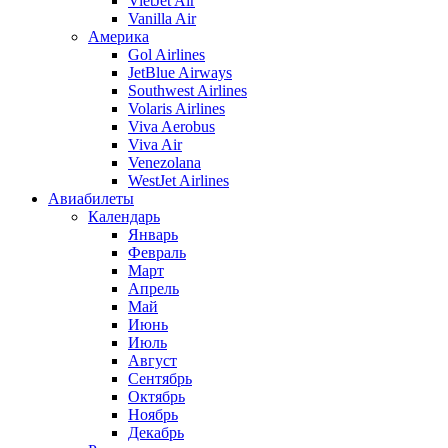
VietJet Air
Vanilla Air
Америка
Gol Airlines
JetBlue Airways
Southwest Airlines
Volaris Airlines
Viva Aerobus
Viva Air
Venezolana
WestJet Airlines
Авиабилеты
Календарь
Январь
Февраль
Март
Апрель
Май
Июнь
Июль
Август
Сентябрь
Октябрь
Ноябрь
Декабрь