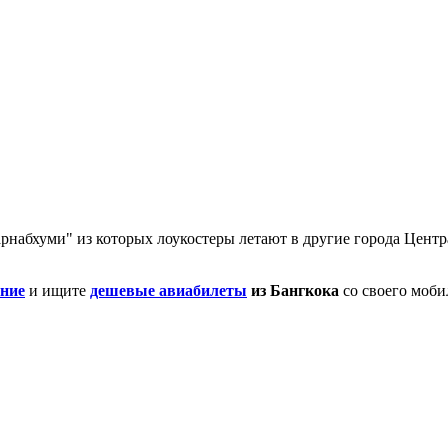
варнабхуми" из которых лоукостеры летают в другие города Цен
ние
и ищите
дешевые авиабилеты
из Бангкока
со своего моби