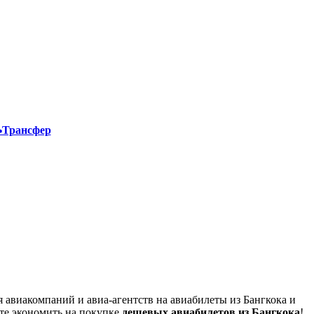
Трансфер
 авиакомпаний и авиа-агентств на авиабилеты из Бангкока и
ите экономить на покупке
дешевых авиабилетов из Бангкока
!