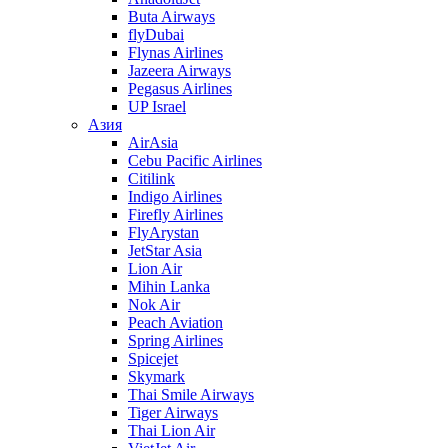
Buta Airways
flyDubai
Flynas Airlines
Jazeera Airways
Pegasus Airlines
UP Israel
Азия
AirAsia
Cebu Pacific Airlines
Citilink
Indigo Airlines
Firefly Airlines
FlyArystan
JetStar Asia
Lion Air
Mihin Lanka
Nok Air
Peach Aviation
Spring Airlines
Spicejet
Skymark
Thai Smile Airways
Tiger Airways
Thai Lion Air