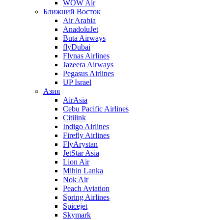
WOW Air
Ближний Восток
Air Arabia
AnadoluJet
Buta Airways
flyDubai
Flynas Airlines
Jazeera Airways
Pegasus Airlines
UP Israel
Азия
AirAsia
Cebu Pacific Airlines
Citilink
Indigo Airlines
Firefly Airlines
FlyArystan
JetStar Asia
Lion Air
Mihin Lanka
Nok Air
Peach Aviation
Spring Airlines
Spicejet
Skymark