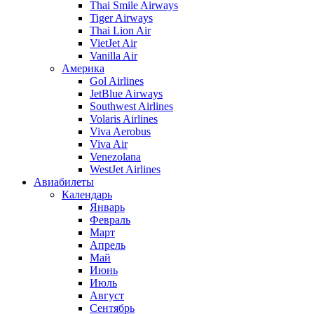
Thai Smile Airways
Tiger Airways
Thai Lion Air
VietJet Air
Vanilla Air
Америка
Gol Airlines
JetBlue Airways
Southwest Airlines
Volaris Airlines
Viva Aerobus
Viva Air
Venezolana
WestJet Airlines
Авиабилеты
Календарь
Январь
Февраль
Март
Апрель
Май
Июнь
Июль
Август
Сентябрь