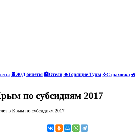
🚆Ж/Д билеты
🏩Отели
🔥Горящие Туры

леты
✜Страховка
Крым по субсидиям 2017
елет в Крым по субсидиям 2017