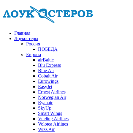
Главная
Лоукостеры
Россия
ПОБЕДА
Европа
airBaltic
Blu Express
Blue Air
Cobalt Air
Eurowings
EasyJet
Ernest Airlines
Norwegian Air
Ryanair
SkyUp
Smart Wings
Vueling Airlines
Volotea Airlines
Wizz Air