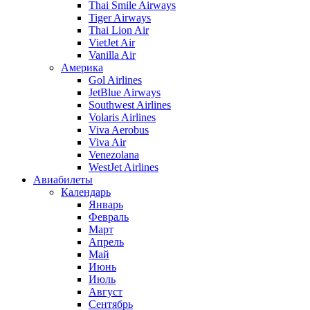
Thai Smile Airways
Tiger Airways
Thai Lion Air
VietJet Air
Vanilla Air
Америка
Gol Airlines
JetBlue Airways
Southwest Airlines
Volaris Airlines
Viva Aerobus
Viva Air
Venezolana
WestJet Airlines
Авиабилеты
Календарь
Январь
Февраль
Март
Апрель
Май
Июнь
Июль
Август
Сентябрь