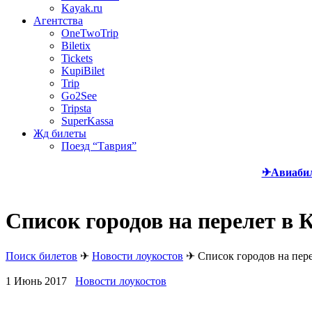
Kayak.ru
Агентства
OneTwoTrip
Biletix
Tickets
KupiBilet
Trip
Go2See
Tripsta
SuperKassa
Жд билеты
Поезд “Таврия”
✈Авиаби
Список городов на перелет в 
Поиск билетов
✈
Новости лоукостов
✈
Список городов на пер
1 Июнь 2017
Новости лоукостов