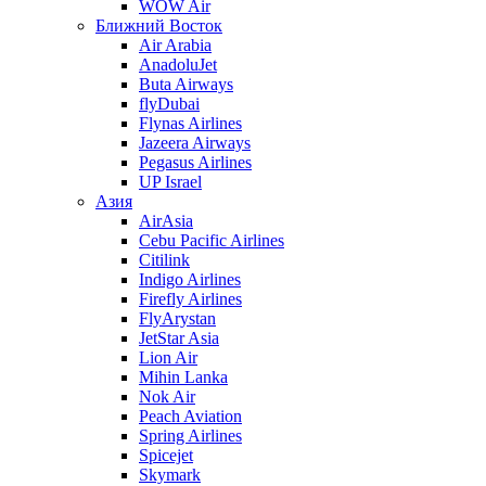
WOW Air
Ближний Восток
Air Arabia
AnadoluJet
Buta Airways
flyDubai
Flynas Airlines
Jazeera Airways
Pegasus Airlines
UP Israel
Азия
AirAsia
Cebu Pacific Airlines
Citilink
Indigo Airlines
Firefly Airlines
FlyArystan
JetStar Asia
Lion Air
Mihin Lanka
Nok Air
Peach Aviation
Spring Airlines
Spicejet
Skymark