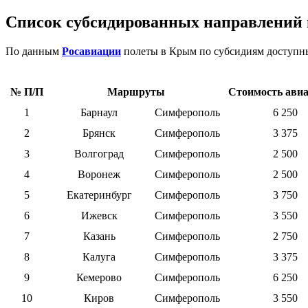
Список субсидированных направлений
По данным
Росавиации
полеты в Крым по субсидиям доступны
№ П/П
Маршруты
Стоимость ави
1
Барнаул
Симферополь
6 250
2
Брянск
Симферополь
3 375
3
Волгоград
Симферополь
2 500
4
Воронеж
Симферополь
2 500
5
Екатеринбург
Симферополь
3 750
6
Ижевск
Симферополь
3 550
7
Казань
Симферополь
2 750
8
Калуга
Симферополь
3 375
9
Кемерово
Симферополь
6 250
10
Киров
Симферополь
3 550