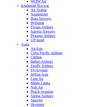
WOW Air
Ближний Восток
Air Arabia
AnadoluJet
Buta Airways
flyDubai
Flynas Airlines
Jazeera Airways
Pegasus Airlines
UP Israel
Азия
AirAsia
Cebu Pacific Airlines
Citilink
Indigo Airlines
Firefly Airlines
FlyArystan
JetStar Asia
Lion Air
Mihin Lanka
Nok Air
Peach Aviation
Spring Airlines
Spicejet
Skymark