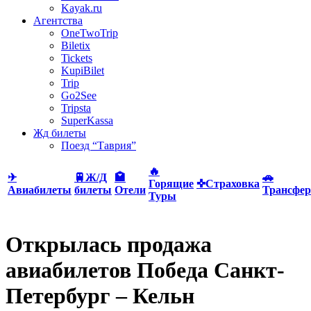
Kayak.ru
Агентства
OneTwoTrip
Biletix
Tickets
KupiBilet
Trip
Go2See
Tripsta
SuperKassa
Жд билеты
Поезд “Таврия”
🔥
✈
🚆Ж/Д
🏩
🚗
Горящие
✜Страховка
Авиабилеты
билеты
Отели
Трансфер
Туры
Открылась продажа
авиабилетов Победа Санкт-
Петербург – Кельн