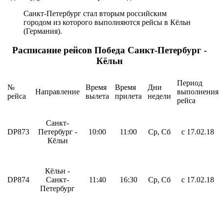
Санкт-Петербург стал вторым российским
городом из которого выполняются рейсы в Кёльн
(Германия).
Расписание рейсов Победа Санкт-Петербург -
Кёльн
Период
№
Время
Время
Дни
Направление
выполнения
рейса
вылета
прилета
недели
рейса
Санкт-
DP873
Петербург -
10:00
11:00
Ср, Сб
с 17.02.18
Кёльн
Кёльн -
DP874
Санкт-
11:40
16:30
Ср, Сб
с 17.02.18
Петербург