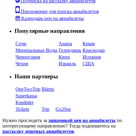
Подписка на рассылку авиабилетов
Приложение для поиска авиабилетов
Календарь цен на авиабилеты
Популярные направления
Сочи
Анапа
Крым
Минеральные Воды
Геленджик
Краснодар
Черногория
Кипр
Испания
Чехия
Израиль
США
Наши партнеры
OneTwoTrip
Biletix
Superkassa
Kupibilet
Tickets
Trip
Go2See
Нужно проследить за
динамикой цен на авиабилеты
по
интересующему направлению? Тогда подпишитесь на
рассылку дешевых авиабилетов
.