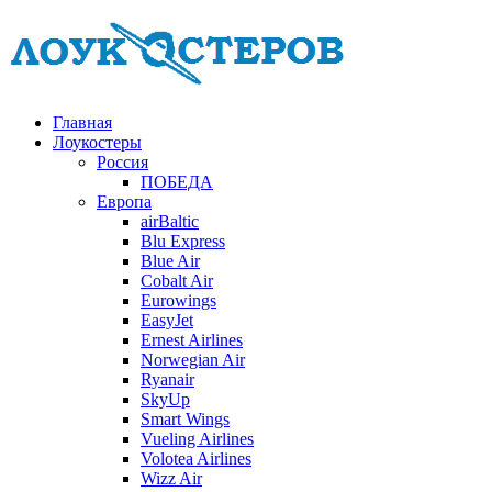
Главная
Лоукостеры
Россия
ПОБЕДА
Европа
airBaltic
Blu Express
Blue Air
Cobalt Air
Eurowings
EasyJet
Ernest Airlines
Norwegian Air
Ryanair
SkyUp
Smart Wings
Vueling Airlines
Volotea Airlines
Wizz Air