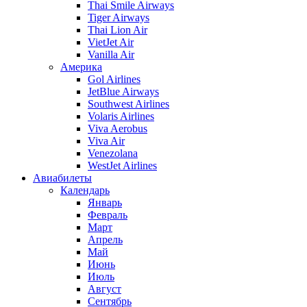
Thai Smile Airways
Tiger Airways
Thai Lion Air
VietJet Air
Vanilla Air
Америка
Gol Airlines
JetBlue Airways
Southwest Airlines
Volaris Airlines
Viva Aerobus
Viva Air
Venezolana
WestJet Airlines
Авиабилеты
Календарь
Январь
Февраль
Март
Апрель
Май
Июнь
Июль
Август
Сентябрь