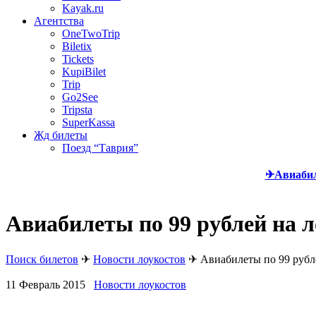
Kayak.ru
Агентства
OneTwoTrip
Biletix
Tickets
KupiBilet
Trip
Go2See
Tripsta
SuperKassa
Жд билеты
Поезд “Таврия”
✈Авиаби
Авиабилеты по 99 рублей на
Поиск билетов
✈
Новости лоукостов
✈
Авиабилеты по 99 руб
11 Февраль 2015
Новости лоукостов