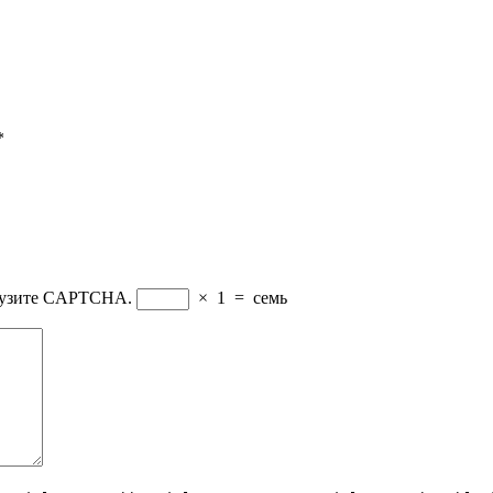
*
грузите CAPTCHA.
×
1
=
семь