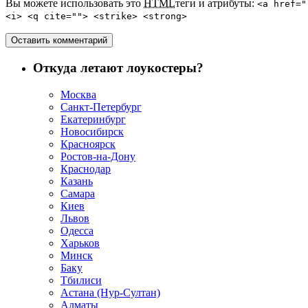
Вы можете использовать это
HTML
теги и атрибуты:
<a href="
<i> <q cite=""> <strike> <strong>
Откуда летают лоукостеры?
Москва
Санкт-Петербург
Екатеринбург
Новосибирск
Красноярск
Ростов-на-Дону
Краснодар
Казань
Самара
Киев
Львов
Одесса
Харьков
Минск
Баку
Тбилиси
Астана (Нур-Султан)
Алматы