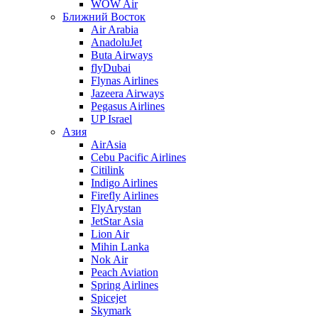
WOW Air
Ближний Восток
Air Arabia
AnadoluJet
Buta Airways
flyDubai
Flynas Airlines
Jazeera Airways
Pegasus Airlines
UP Israel
Азия
AirAsia
Cebu Pacific Airlines
Citilink
Indigo Airlines
Firefly Airlines
FlyArystan
JetStar Asia
Lion Air
Mihin Lanka
Nok Air
Peach Aviation
Spring Airlines
Spicejet
Skymark