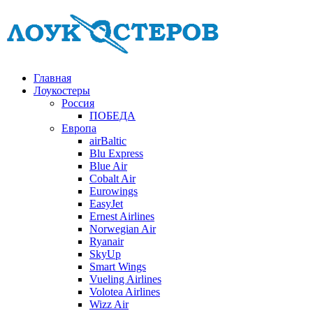
Главная
Лоукостеры
Россия
ПОБЕДА
Европа
airBaltic
Blu Express
Blue Air
Cobalt Air
Eurowings
EasyJet
Ernest Airlines
Norwegian Air
Ryanair
SkyUp
Smart Wings
Vueling Airlines
Volotea Airlines
Wizz Air