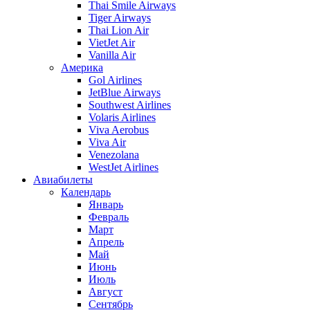
Thai Smile Airways
Tiger Airways
Thai Lion Air
VietJet Air
Vanilla Air
Америка
Gol Airlines
JetBlue Airways
Southwest Airlines
Volaris Airlines
Viva Aerobus
Viva Air
Venezolana
WestJet Airlines
Авиабилеты
Календарь
Январь
Февраль
Март
Апрель
Май
Июнь
Июль
Август
Сентябрь