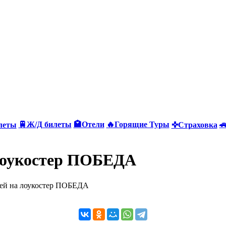
🚆Ж/Д билеты
🏩Отели
🔥Горящие Туры

леты
✜Страховка
 лоукостер ПОБЕДА
лей на лоукостер ПОБЕДА