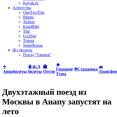
Kayak.ru
Агентства
OneTwoTrip
Biletix
Tickets
KupiBilet
Trip
Go2See
Tripsta
SuperKassa
Жд билеты
Поезд “Таврия”
🔥
✈
🚆Ж/Д
🏩
🚗
Горящие
✜Страховка
Авиабилеты
билеты
Отели
Трансфер
Туры
Двухэтажный поезд из
Москвы в Анапу запустят на
лето