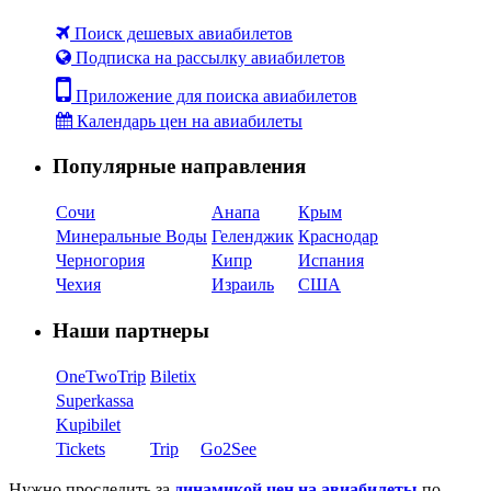
Поиск дешевых авиабилетов
Подписка на рассылку авиабилетов
Приложение для поиска авиабилетов
Календарь цен на авиабилеты
Популярные направления
Сочи
Анапа
Крым
Минеральные Воды
Геленджик
Краснодар
Черногория
Кипр
Испания
Чехия
Израиль
США
Наши партнеры
OneTwoTrip
Biletix
Superkassa
Kupibilet
Tickets
Trip
Go2See
Нужно проследить за
динамикой цен на авиабилеты
по