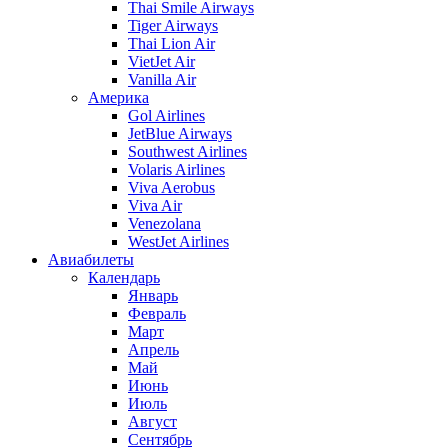
Thai Smile Airways
Tiger Airways
Thai Lion Air
VietJet Air
Vanilla Air
Америка
Gol Airlines
JetBlue Airways
Southwest Airlines
Volaris Airlines
Viva Aerobus
Viva Air
Venezolana
WestJet Airlines
Авиабилеты
Календарь
Январь
Февраль
Март
Апрель
Май
Июнь
Июль
Август
Сентябрь