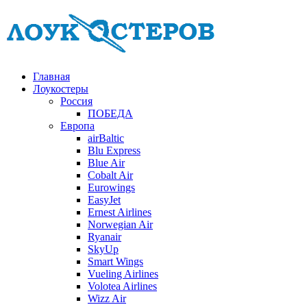
Главная
Лоукостеры
Россия
ПОБЕДА
Европа
airBaltic
Blu Express
Blue Air
Cobalt Air
Eurowings
EasyJet
Ernest Airlines
Norwegian Air
Ryanair
SkyUp
Smart Wings
Vueling Airlines
Volotea Airlines
Wizz Air