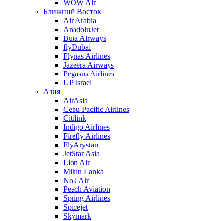
WOW Air
Ближний Восток
Air Arabia
AnadoluJet
Buta Airways
flyDubai
Flynas Airlines
Jazeera Airways
Pegasus Airlines
UP Israel
Азия
AirAsia
Cebu Pacific Airlines
Citilink
Indigo Airlines
Firefly Airlines
FlyArystan
JetStar Asia
Lion Air
Mihin Lanka
Nok Air
Peach Aviation
Spring Airlines
Spicejet
Skymark