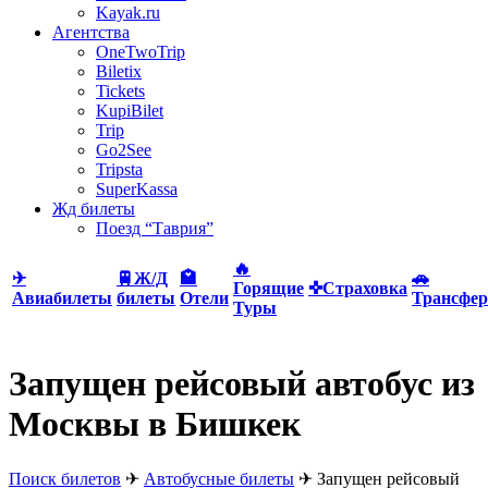
Kayak.ru
Агентства
OneTwoTrip
Biletix
Tickets
KupiBilet
Trip
Go2See
Tripsta
SuperKassa
Жд билеты
Поезд “Таврия”
🔥
✈
🚆Ж/Д
🏩
🚗
Горящие
✜Страховка
Авиабилеты
билеты
Отели
Трансфер
Туры
Запущен рейсовый автобус из
Москвы в Бишкек
Поиск билетов
✈
Автобусные билеты
✈
Запущен рейсовый