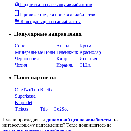
Подписка на рассылку авиабилетов
Приложение для поиска авиабилетов
Календарь цен на авиабилеты
Популярные направления
Сочи
Анапа
Крым
Минеральные Воды
Геленджик
Краснодар
Черногория
Кипр
Испания
Чехия
Израиль
США
Наши партнеры
OneTwoTrip
Biletix
Superkassa
Kupibilet
Tickets
Trip
Go2See
Нужно проследить за
динамикой цен на авиабилеты
по
интересующему направлению? Тогда подпишитесь на
рассылку дешевых авиабилетов
.