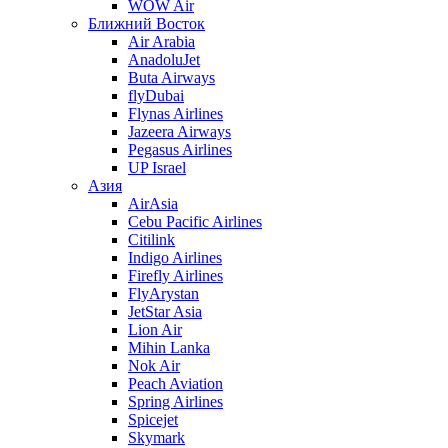
WOW Air
Ближний Восток
Air Arabia
AnadoluJet
Buta Airways
flyDubai
Flynas Airlines
Jazeera Airways
Pegasus Airlines
UP Israel
Азия
AirAsia
Cebu Pacific Airlines
Citilink
Indigo Airlines
Firefly Airlines
FlyArystan
JetStar Asia
Lion Air
Mihin Lanka
Nok Air
Peach Aviation
Spring Airlines
Spicejet
Skymark