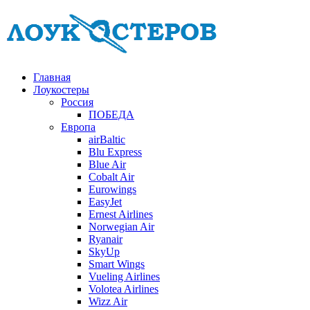
Главная
Лоукостеры
Россия
ПОБЕДА
Европа
airBaltic
Blu Express
Blue Air
Cobalt Air
Eurowings
EasyJet
Ernest Airlines
Norwegian Air
Ryanair
SkyUp
Smart Wings
Vueling Airlines
Volotea Airlines
Wizz Air