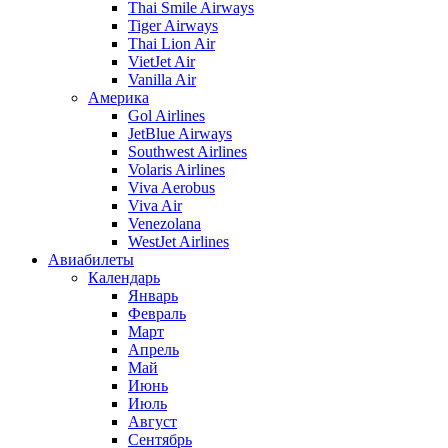
Thai Smile Airways
Tiger Airways
Thai Lion Air
VietJet Air
Vanilla Air
Америка
Gol Airlines
JetBlue Airways
Southwest Airlines
Volaris Airlines
Viva Aerobus
Viva Air
Venezolana
WestJet Airlines
Авиабилеты
Календарь
Январь
Февраль
Март
Апрель
Май
Июнь
Июль
Август
Сентябрь