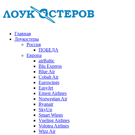
Главная
Лоукостеры
Россия
ПОБЕДА
Европа
airBaltic
Blu Express
Blue Air
Cobalt Air
Eurowings
EasyJet
Ernest Airlines
Norwegian Air
Ryanair
SkyUp
Smart Wings
Vueling Airlines
Volotea Airlines
Wizz Air