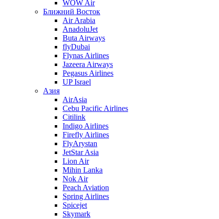
WOW Air
Ближний Восток
Air Arabia
AnadoluJet
Buta Airways
flyDubai
Flynas Airlines
Jazeera Airways
Pegasus Airlines
UP Israel
Азия
AirAsia
Cebu Pacific Airlines
Citilink
Indigo Airlines
Firefly Airlines
FlyArystan
JetStar Asia
Lion Air
Mihin Lanka
Nok Air
Peach Aviation
Spring Airlines
Spicejet
Skymark