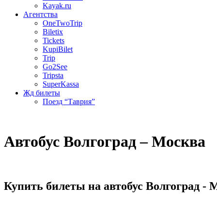
Kayak.ru
Агентства
OneTwoTrip
Biletix
Tickets
KupiBilet
Trip
Go2See
Tripsta
SuperKassa
Жд билеты
Поезд “Таврия”
Автобус Волгоград – Москва
Купить билеты на автобус Волгоград - 