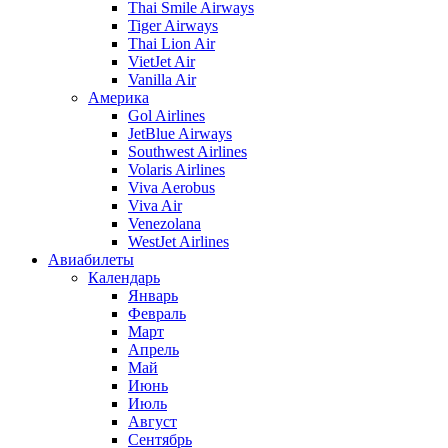
Thai Smile Airways
Tiger Airways
Thai Lion Air
VietJet Air
Vanilla Air
Америка
Gol Airlines
JetBlue Airways
Southwest Airlines
Volaris Airlines
Viva Aerobus
Viva Air
Venezolana
WestJet Airlines
Авиабилеты
Календарь
Январь
Февраль
Март
Апрель
Май
Июнь
Июль
Август
Сентябрь