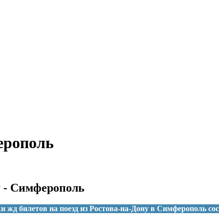
ерополь
у - Симферополь
и жд билетов на поезд из Ростова-на-Дону в Симферополь сос