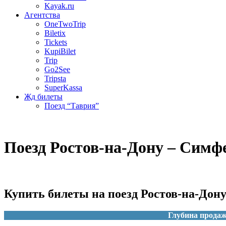
Kayak.ru
Агентства
OneTwoTrip
Biletix
Tickets
KupiBilet
Trip
Go2See
Tripsta
SuperKassa
Жд билеты
Поезд “Таврия”
Поезд Ростов-на-Дону – Симф
Купить билеты на поезд Ростов-на-Дон
Глубина продаж