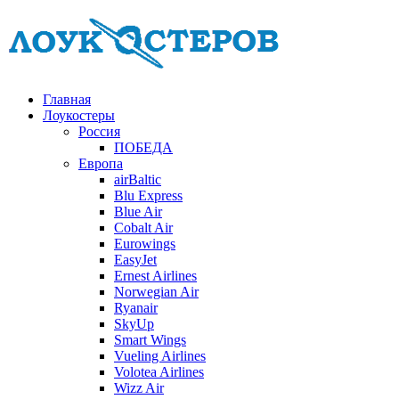
Главная
Лоукостеры
Россия
ПОБЕДА
Европа
airBaltic
Blu Express
Blue Air
Cobalt Air
Eurowings
EasyJet
Ernest Airlines
Norwegian Air
Ryanair
SkyUp
Smart Wings
Vueling Airlines
Volotea Airlines
Wizz Air