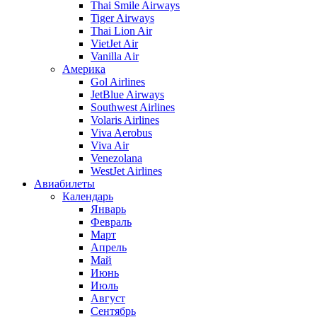
Thai Smile Airways
Tiger Airways
Thai Lion Air
VietJet Air
Vanilla Air
Америка
Gol Airlines
JetBlue Airways
Southwest Airlines
Volaris Airlines
Viva Aerobus
Viva Air
Venezolana
WestJet Airlines
Авиабилеты
Календарь
Январь
Февраль
Март
Апрель
Май
Июнь
Июль
Август
Сентябрь