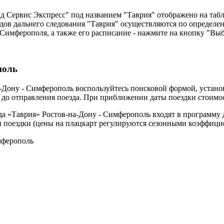
 Сервис Экспресс" под названием "Таврия" отображено на табло
дов дальнего следования "Таврия" осуществляются по определен
Симферополя, а также его расписание - нажмите на кнопку "Выб
поль
а-Дону - Симферополь воспользуйтесь поисковой формой, устано
й до отправления поезда. При приближении даты поездки стоимо
зда «Таврия» Ростов-на-Дону - Симферополь входят в программу
ты поездки (цены на плацкарт регулируются сезонными коэффици
мферополь