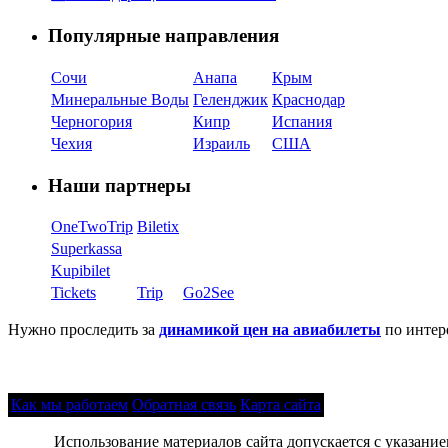
Популярные направления
Сочи
Анапа
Крым
Минеральные Воды
Геленджик
Краснодар
Черногория
Кипр
Испания
Чехия
Израиль
США
Наши партнеры
OneTwoTrip
Biletix
Superkassa
Kupibilet
Tickets
Trip
Go2See
Нужно проследить за
динамикой цен на авиабилеты
по интер
Как мы работаем
Обратная связь
Карта сайта
Использование материалов сайта допускается с указани