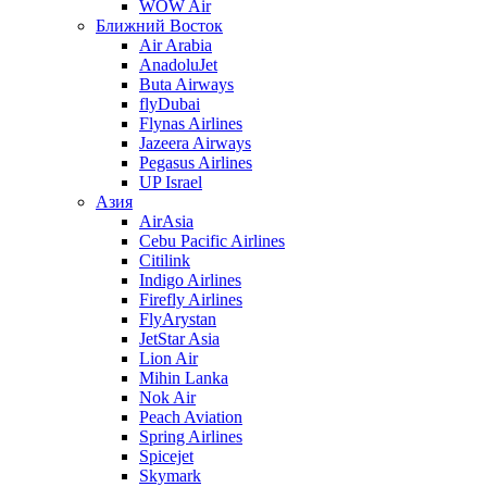
WOW Air
Ближний Восток
Air Arabia
AnadoluJet
Buta Airways
flyDubai
Flynas Airlines
Jazeera Airways
Pegasus Airlines
UP Israel
Азия
AirAsia
Cebu Pacific Airlines
Citilink
Indigo Airlines
Firefly Airlines
FlyArystan
JetStar Asia
Lion Air
Mihin Lanka
Nok Air
Peach Aviation
Spring Airlines
Spicejet
Skymark