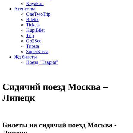
Kayak.ru
Агентства
OneTwoTrip
Biletix
Tickets
KupiBilet
Trip
Go2See
Tripsta
SuperKassa
Жд билеты
Поезд “Таврия”
Сидячий поезд Москва –
Липецк
Билеты на сидячий поезд Москва -
Липецк