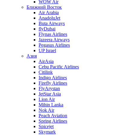
WOW Air
Ближний Восток
Air Arabia
AnadoluJet
Buta Airways
flyDubai
Flynas Airlines
Jazeera Airways
Pegasus Airlines
UP Israel
Азия
AirAsia
Cebu Pacific Airlines
Citilink
Indigo Airlines
Firefly Airlines
FlyArystan
JetStar Asia
Lion Air
Mihin Lanka
Nok Air
Peach Aviation
Spring Airlines
Spicejet
Skymark