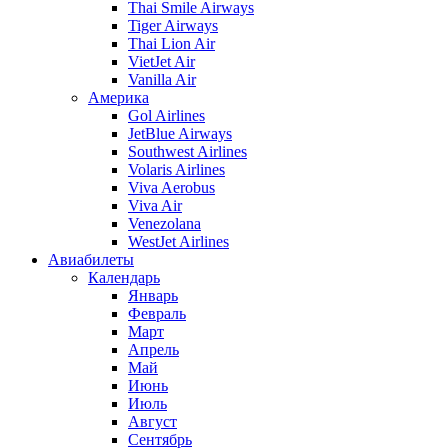
Thai Smile Airways
Tiger Airways
Thai Lion Air
VietJet Air
Vanilla Air
Америка
Gol Airlines
JetBlue Airways
Southwest Airlines
Volaris Airlines
Viva Aerobus
Viva Air
Venezolana
WestJet Airlines
Авиабилеты
Календарь
Январь
Февраль
Март
Апрель
Май
Июнь
Июль
Август
Сентябрь