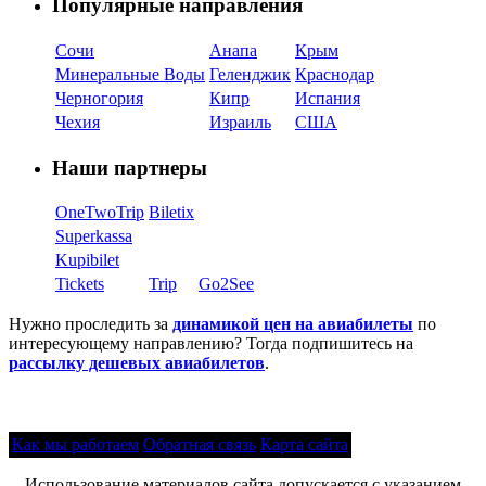
Популярные направления
Сочи
Анапа
Крым
Минеральные Воды
Геленджик
Краснодар
Черногория
Кипр
Испания
Чехия
Израиль
США
Наши партнеры
OneTwoTrip
Biletix
Superkassa
Kupibilet
Tickets
Trip
Go2See
Нужно проследить за
динамикой цен на авиабилеты
по
интересующему направлению? Тогда подпишитесь на
рассылку дешевых авиабилетов
.
Как мы работаем
Обратная связь
Карта сайта
Использование материалов сайта допускается с указанием