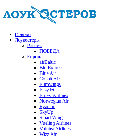
Главная
Лоукостеры
Россия
ПОБЕДА
Европа
airBaltic
Blu Express
Blue Air
Cobalt Air
Eurowings
EasyJet
Ernest Airlines
Norwegian Air
Ryanair
SkyUp
Smart Wings
Vueling Airlines
Volotea Airlines
Wizz Air