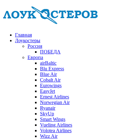
Главная
Лоукостеры
Россия
ПОБЕДА
Европа
airBaltic
Blu Express
Blue Air
Cobalt Air
Eurowings
EasyJet
Ernest Airlines
Norwegian Air
Ryanair
SkyUp
Smart Wings
Vueling Airlines
Volotea Airlines
Wizz Air