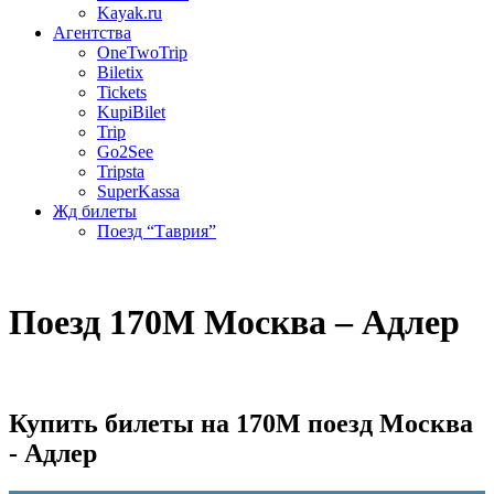
Kayak.ru
Агентства
OneTwoTrip
Biletix
Tickets
KupiBilet
Trip
Go2See
Tripsta
SuperKassa
Жд билеты
Поезд “Таврия”
Поезд 170М Москва – Адлер
Купить билеты на 170М поезд Москва
- Адлер