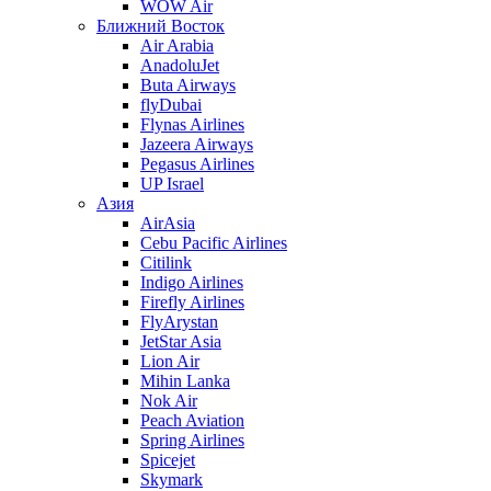
WOW Air
Ближний Восток
Air Arabia
AnadoluJet
Buta Airways
flyDubai
Flynas Airlines
Jazeera Airways
Pegasus Airlines
UP Israel
Азия
AirAsia
Cebu Pacific Airlines
Citilink
Indigo Airlines
Firefly Airlines
FlyArystan
JetStar Asia
Lion Air
Mihin Lanka
Nok Air
Peach Aviation
Spring Airlines
Spicejet
Skymark