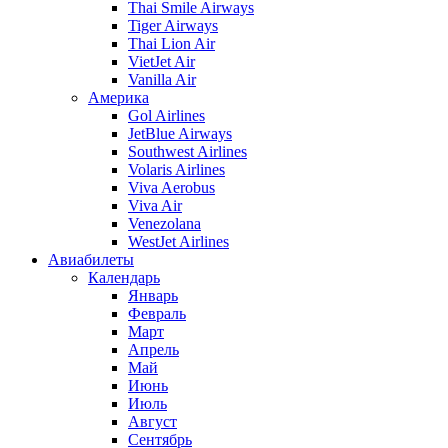
Thai Smile Airways
Tiger Airways
Thai Lion Air
VietJet Air
Vanilla Air
Америка
Gol Airlines
JetBlue Airways
Southwest Airlines
Volaris Airlines
Viva Aerobus
Viva Air
Venezolana
WestJet Airlines
Авиабилеты
Календарь
Январь
Февраль
Март
Апрель
Май
Июнь
Июль
Август
Сентябрь