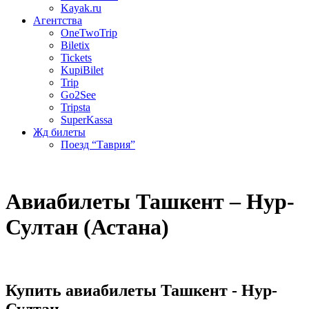
Kayak.ru
Агентства
OneTwoTrip
Biletix
Tickets
KupiBilet
Trip
Go2See
Tripsta
SuperKassa
Жд билеты
Поезд “Таврия”
Авиабилеты Ташкент – Нур-
Султан (Астана)
Купить авиабилеты Ташкент - Нур-
Султан