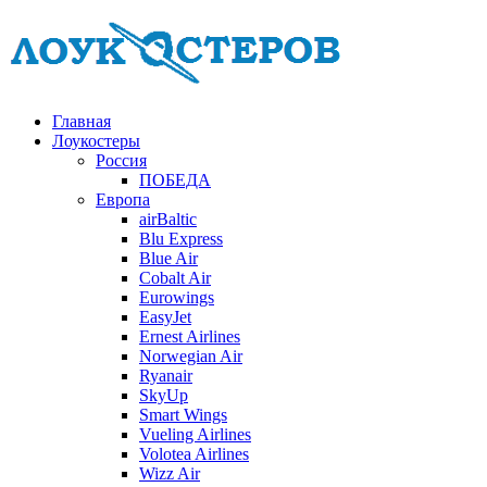
Главная
Лоукостеры
Россия
ПОБЕДА
Европа
airBaltic
Blu Express
Blue Air
Cobalt Air
Eurowings
EasyJet
Ernest Airlines
Norwegian Air
Ryanair
SkyUp
Smart Wings
Vueling Airlines
Volotea Airlines
Wizz Air