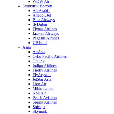
WOW Air
Ближний Восток
Air Arabia
AnadoluJet
Buta Airways
flyDubai
Flynas Airlines
Jazeera Airways
Pegasus Airlines
UP Israel
Азия
AirAsia
Cebu Pacific Airlines
Citilink
Indigo Airlines
Firefly Airlines
FlyArystan
JetStar Asia
Lion Air
Mihin Lanka
Nok Air
Peach Aviation
Spring Airlines
Spicejet
Skymark