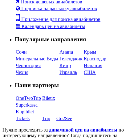
Поиск дешевых авиабилетов
Подписка на рассылку авиабилетов
Приложение для поиска авиабилетов
Календарь цен на авиабилеты
Популярные направления
Сочи
Анапа
Крым
Минеральные Воды
Геленджик
Краснодар
Черногория
Кипр
Испания
Чехия
Израиль
США
Наши партнеры
OneTwoTrip
Biletix
Superkassa
Kupibilet
Tickets
Trip
Go2See
Нужно проследить за
динамикой цен на авиабилеты
по
интересующему направлению? Тогда подпишитесь на