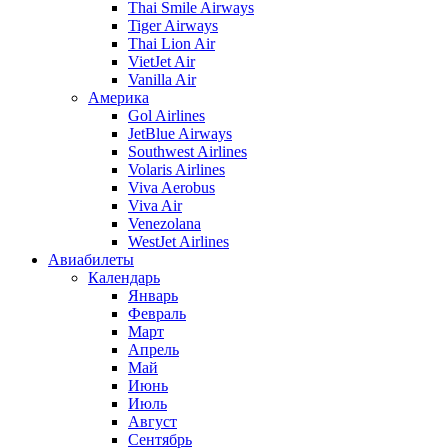
Thai Smile Airways
Tiger Airways
Thai Lion Air
VietJet Air
Vanilla Air
Америка
Gol Airlines
JetBlue Airways
Southwest Airlines
Volaris Airlines
Viva Aerobus
Viva Air
Venezolana
WestJet Airlines
Авиабилеты
Календарь
Январь
Февраль
Март
Апрель
Май
Июнь
Июль
Август
Сентябрь