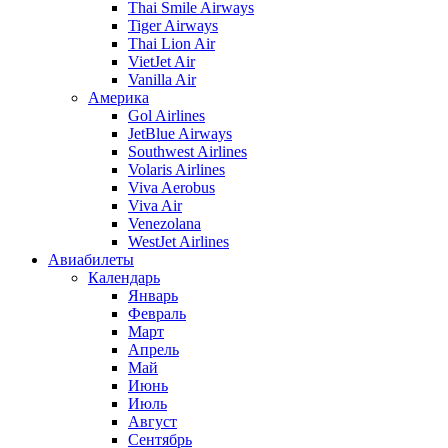
Thai Smile Airways
Tiger Airways
Thai Lion Air
VietJet Air
Vanilla Air
Америка
Gol Airlines
JetBlue Airways
Southwest Airlines
Volaris Airlines
Viva Aerobus
Viva Air
Venezolana
WestJet Airlines
Авиабилеты
Календарь
Январь
Февраль
Март
Апрель
Май
Июнь
Июль
Август
Сентябрь