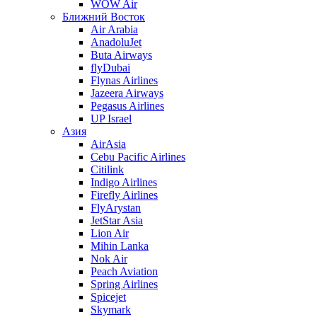
WOW Air
Ближний Восток
Air Arabia
AnadoluJet
Buta Airways
flyDubai
Flynas Airlines
Jazeera Airways
Pegasus Airlines
UP Israel
Азия
AirAsia
Cebu Pacific Airlines
Citilink
Indigo Airlines
Firefly Airlines
FlyArystan
JetStar Asia
Lion Air
Mihin Lanka
Nok Air
Peach Aviation
Spring Airlines
Spicejet
Skymark