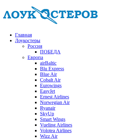
Главная
Лоукостеры
Россия
ПОБЕДА
Европа
airBaltic
Blu Express
Blue Air
Cobalt Air
Eurowings
EasyJet
Ernest Airlines
Norwegian Air
Ryanair
SkyUp
Smart Wings
Vueling Airlines
Volotea Airlines
Wizz Air