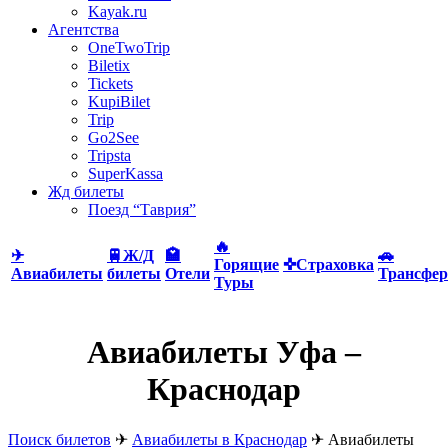
Kayak.ru
Агентства
OneTwoTrip
Biletix
Tickets
KupiBilet
Trip
Go2See
Tripsta
SuperKassa
Жд билеты
Поезд “Таврия”
🔥
✈
🚆Ж/Д
🏩
🚗
Горящие
✜Страховка
Авиабилеты
билеты
Отели
Трансфер
Туры
Авиабилеты Уфа –
Краснодар
Поиск билетов
✈
Авиабилеты в Краснодар
✈
Авиабилеты