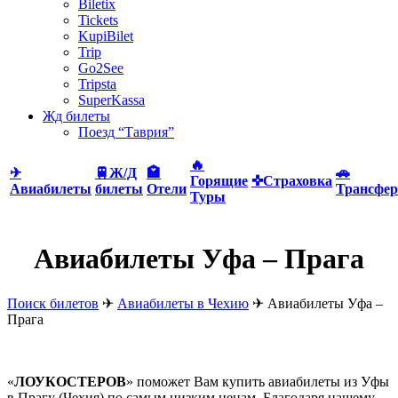
Biletix
Tickets
KupiBilet
Trip
Go2See
Tripsta
SuperKassa
Жд билеты
Поезд “Таврия”
🔥
✈
🚆Ж/Д
🏩
🚗
Горящие
✜Страховка
Авиабилеты
билеты
Отели
Трансфер
Туры
Авиабилеты Уфа – Прага
Поиск билетов
✈
Авиабилеты в Чехию
✈
Авиабилеты Уфа –
Прага
«
ЛОУКОСТЕРОВ
» поможет Вам купить авиабилеты из Уфы
в Прагу (Чехия) по самым низким ценам. Благодаря нашему