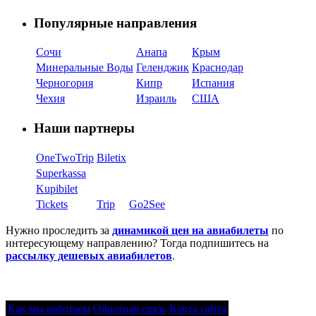
Популярные направления
Сочи
Анапа
Крым
Минеральные Воды
Геленджик
Краснодар
Черногория
Кипр
Испания
Чехия
Израиль
США
Наши партнеры
OneTwoTrip
Biletix
Superkassa
Kupibilet
Tickets
Trip
Go2See
Нужно проследить за
динамикой цен на авиабилеты
по
интересующему направлению? Тогда подпишитесь на
рассылку дешевых авиабилетов
.
Как мы работаем
Обратная связь
Карта сайта