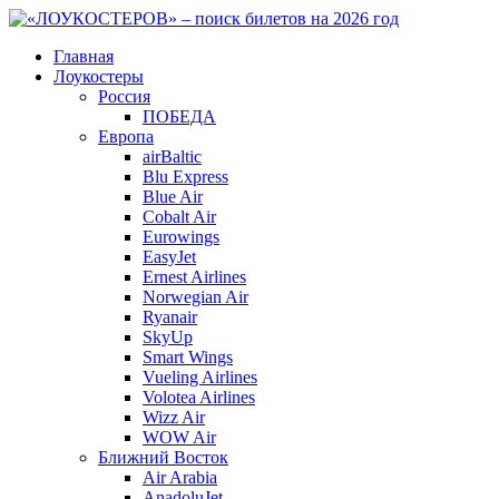
Главная
Лоукостеры
Россия
ПОБЕДА
Европа
airBaltic
Blu Express
Blue Air
Cobalt Air
Eurowings
EasyJet
Ernest Airlines
Norwegian Air
Ryanair
SkyUp
Smart Wings
Vueling Airlines
Volotea Airlines
Wizz Air
WOW Air
Ближний Восток
Air Arabia
AnadoluJet