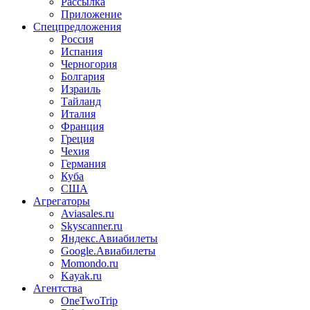
Рассылка
Приложение
Спецпредложения
Россия
Испания
Черногория
Болгария
Израиль
Тайланд
Италия
Франция
Греция
Чехия
Германия
Куба
США
Агрегаторы
Aviasales.ru
Skyscanner.ru
Яндекс.Авиабилеты
Google.Авиабилеты
Momondo.ru
Kayak.ru
Агентства
OneTwoTrip