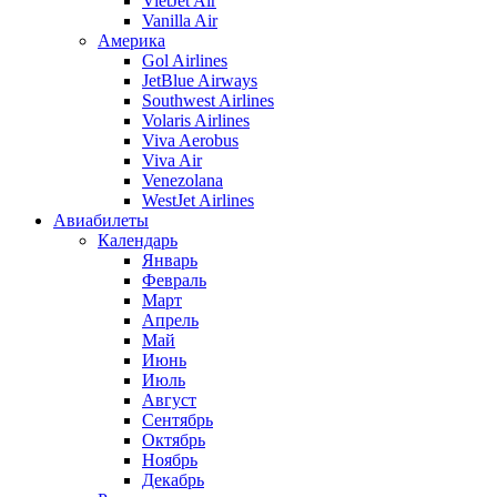
VietJet Air
Vanilla Air
Америка
Gol Airlines
JetBlue Airways
Southwest Airlines
Volaris Airlines
Viva Aerobus
Viva Air
Venezolana
WestJet Airlines
Авиабилеты
Календарь
Январь
Февраль
Март
Апрель
Май
Июнь
Июль
Август
Сентябрь
Октябрь
Ноябрь
Декабрь