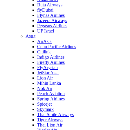
Buta Airways
flyDubai
Flynas Airlines
Jazeera Airways
Pegasus Airlines
UP Israel
Азия
AirAsia
Cebu Pacific Airlines
Citilink
Indigo Airlines
Firefly Airlines
FlyArystan
JetStar Asia
Lion Air
Mihin Lanka
Nok Air
Peach Aviation
Spring Airlines
Spicejet
Skymark
Thai Smile Airways
Tiger Airways
Thai Lion Air