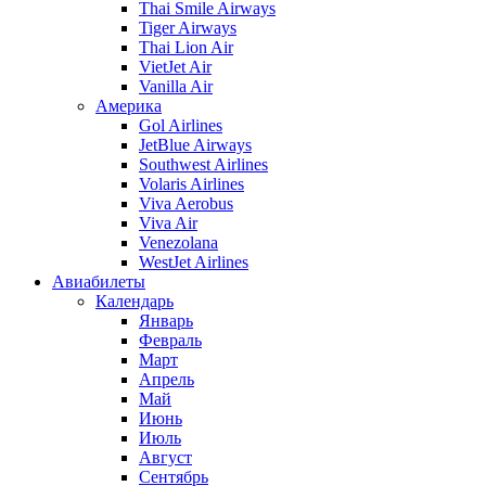
Thai Smile Airways
Tiger Airways
Thai Lion Air
VietJet Air
Vanilla Air
Америка
Gol Airlines
JetBlue Airways
Southwest Airlines
Volaris Airlines
Viva Aerobus
Viva Air
Venezolana
WestJet Airlines
Авиабилеты
Календарь
Январь
Февраль
Март
Апрель
Май
Июнь
Июль
Август
Сентябрь