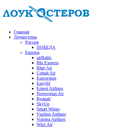
Главная
Лоукостеры
Россия
ПОБЕДА
Европа
airBaltic
Blu Express
Blue Air
Cobalt Air
Eurowings
EasyJet
Ernest Airlines
Norwegian Air
Ryanair
SkyUp
Smart Wings
Vueling Airlines
Volotea Airlines
Wizz Air