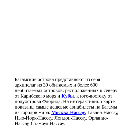
Багамские острова представляют из себя
архипелаг из 30 обитаемых и более 600
необитаемых островов, расположенных к северу
от Карибского моря и
Кубы
, к юго-востоку от
полуострова Флорида. На интерактивной карте
показаны самые дешевые авиабилеты на Багамы
из городов мира:
Москва-Нассау
, Гавана-Нассау,
Нью-Йорк-Нассау, Лондон-Нассау, Орландо-
Нассау, Стамбул-Нассау.