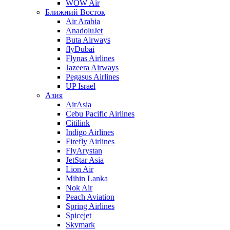
WOW Air
Ближний Восток
Air Arabia
AnadoluJet
Buta Airways
flyDubai
Flynas Airlines
Jazeera Airways
Pegasus Airlines
UP Israel
Азия
AirAsia
Cebu Pacific Airlines
Citilink
Indigo Airlines
Firefly Airlines
FlyArystan
JetStar Asia
Lion Air
Mihin Lanka
Nok Air
Peach Aviation
Spring Airlines
Spicejet
Skymark