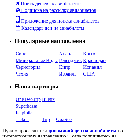
Поиск дешевых авиабилетов
Подписка на рассылку авиабилетов
Приложение для поиска авиабилетов
Календарь цен на авиабилеты
Популярные направления
Сочи
Анапа
Крым
Минеральные Воды
Геленджик
Краснодар
Черногория
Кипр
Испания
Чехия
Израиль
США
Наши партнеры
OneTwoTrip
Biletix
Superkassa
Kupibilet
Tickets
Trip
Go2See
Нужно проследить за
динамикой цен на авиабилеты
по
интересующему направлению? Тогда подпишитесь на