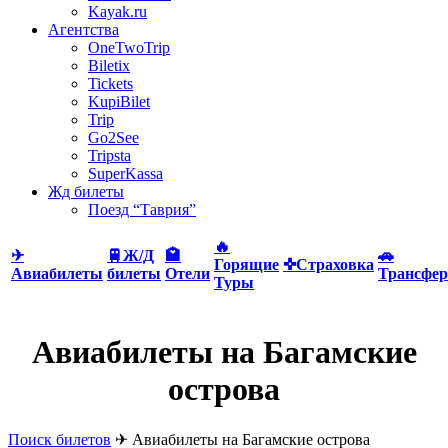
Kayak.ru
Агентства
OneTwoTrip
Biletix
Tickets
KupiBilet
Trip
Go2See
Tripsta
SuperKassa
Жд билеты
Поезд “Таврия”
🔥
✈
🚆Ж/Д
🏩
🚗
Горящие
✜Страховка
Авиабилеты
билеты
Отели
Трансфер
Туры
Авиабилеты на Багамские
острова
Поиск билетов
✈
Авиабилеты на Багамские острова