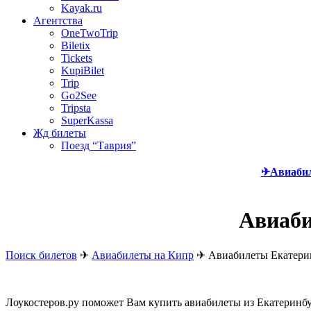
Kayak.ru
Агентства
OneTwoTrip
Biletix
Tickets
KupiBilet
Trip
Go2See
Tripsta
SuperKassa
Жд билеты
Поезд “Таврия”
✈Авиаби
Авиаби
Поиск билетов
✈
Авиабилеты на Кипр
✈
Авиабилеты Екатерин
Лоукостеров.ру поможет Вам купить авиабилеты из Екатеринб