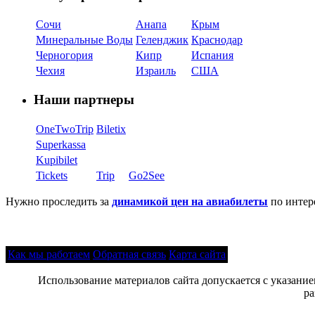
Сочи
Анапа
Крым
Минеральные Воды
Геленджик
Краснодар
Черногория
Кипр
Испания
Чехия
Израиль
США
Наши партнеры
OneTwoTrip
Biletix
Superkassa
Kupibilet
Tickets
Trip
Go2See
Нужно проследить за
динамикой цен на авиабилеты
по интер
Как мы работаем
Обратная связь
Карта сайта
Использование материалов сайта допускается с указани
ра