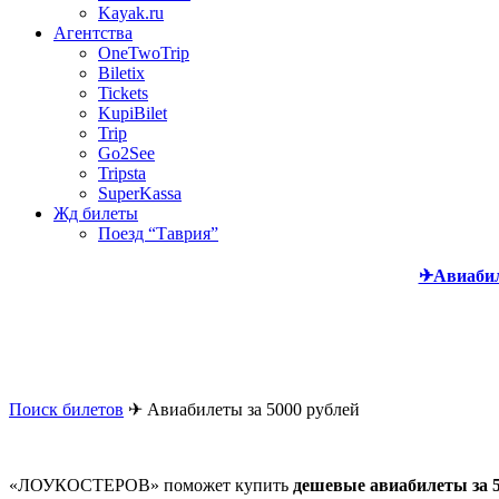
Kayak.ru
Агентства
OneTwoTrip
Biletix
Tickets
KupiBilet
Trip
Go2See
Tripsta
SuperKassa
Жд билеты
Поезд “Таврия”
✈Авиаби
Поиск билетов
✈
Авиабилеты за 5000 рублей
«ЛОУКОСТЕРОВ» поможет купить
дешевые авиабилеты за 5