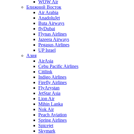
WOW Air
Ближний Восток
Air Arabia
AnadoluJet
Buta Airways
flyDubai
Flynas Airlines
Jazeera Airways
Pegasus Airlines
UP Israel
Азия
AirAsia
Cebu Pacific Airlines
Citilink
Indigo Airlines
Firefly Airlines
FlyArystan
JetStar Asia
Lion Air
Mihin Lanka
Nok Air
Peach Aviation
Spring Airlines
Spicejet
Skymark