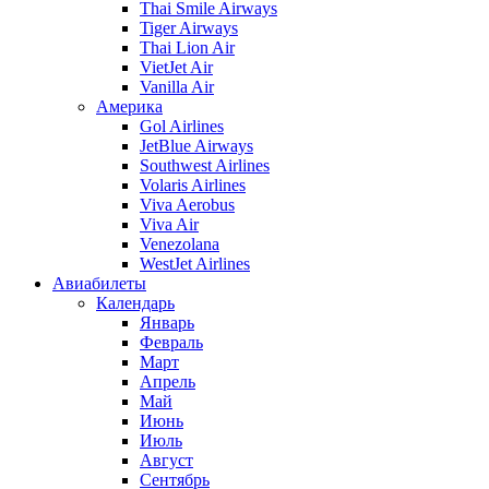
Thai Smile Airways
Tiger Airways
Thai Lion Air
VietJet Air
Vanilla Air
Америка
Gol Airlines
JetBlue Airways
Southwest Airlines
Volaris Airlines
Viva Aerobus
Viva Air
Venezolana
WestJet Airlines
Авиабилеты
Календарь
Январь
Февраль
Март
Апрель
Май
Июнь
Июль
Август
Сентябрь