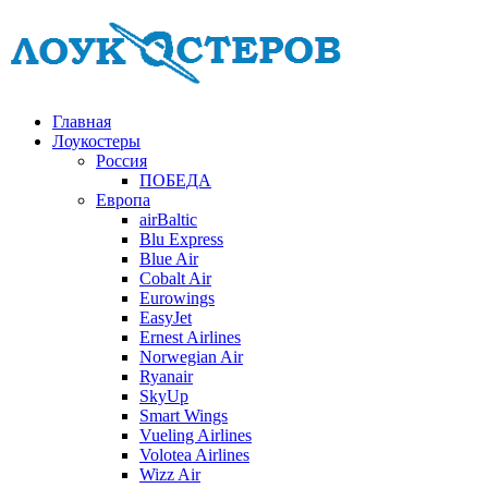
Главная
Лоукостеры
Россия
ПОБЕДА
Европа
airBaltic
Blu Express
Blue Air
Cobalt Air
Eurowings
EasyJet
Ernest Airlines
Norwegian Air
Ryanair
SkyUp
Smart Wings
Vueling Airlines
Volotea Airlines
Wizz Air