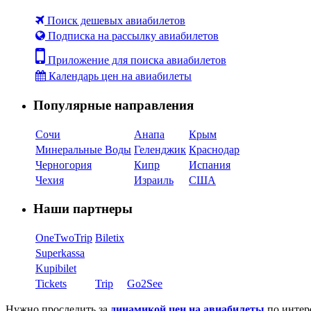
Поиск дешевых авиабилетов
Подписка на рассылку авиабилетов
Приложение для поиска авиабилетов
Календарь цен на авиабилеты
Популярные направления
Сочи
Анапа
Крым
Минеральные Воды
Геленджик
Краснодар
Черногория
Кипр
Испания
Чехия
Израиль
США
Наши партнеры
OneTwoTrip
Biletix
Superkassa
Kupibilet
Tickets
Trip
Go2See
Нужно проследить за
динамикой цен на авиабилеты
по интер