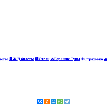
🚆Ж/Д билеты
🏩Отели
🔥Горящие Туры

леты
✜Страховка