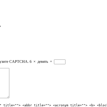
*
грузите CAPTCHA.
6
×
девять
=
" title=""> <abbr title=""> <acronym title=""> <b> <bloc