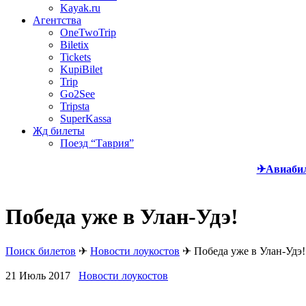
Kayak.ru
Агентства
OneTwoTrip
Biletix
Tickets
KupiBilet
Trip
Go2See
Tripsta
SuperKassa
Жд билеты
Поезд “Таврия”
✈Авиаби
Победа уже в Улан-Удэ!
Поиск билетов
✈
Новости лоукостов
✈
Победа уже в Улан-Удэ!
21 Июль 2017
Новости лоукостов