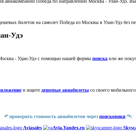
я авиакомпании Победа по направлению Москва - Улан-Удэ. Выбе
ешевых билетов на самолет Победа из Москвы в Улан-Удэ без пер
лан-Удэ
Москва - Удан-Удэ с помощью нашей формы
поиска
или же покуп
риложение
и ищите
дешевые авиабилеты
со своего мобильного
↶ проверить стоимость авиабилетов через
поисковики
↷
:
Aviasales
Avia.Yandex.ru
Skysc