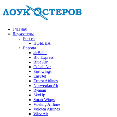
Главная
Лоукостеры
Россия
ПОБЕДА
Европа
airBaltic
Blu Express
Blue Air
Cobalt Air
Eurowings
EasyJet
Ernest Airlines
Norwegian Air
Ryanair
SkyUp
Smart Wings
Vueling Airlines
Volotea Airlines
Wizz Air