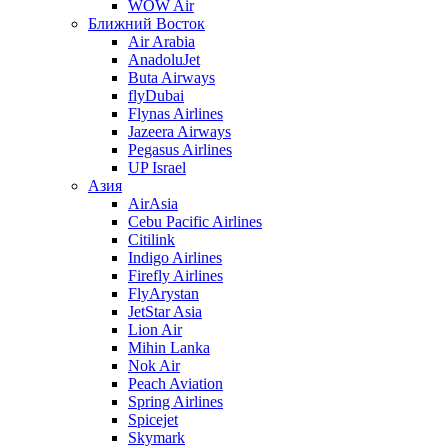
WOW Air
Ближний Восток
Air Arabia
AnadoluJet
Buta Airways
flyDubai
Flynas Airlines
Jazeera Airways
Pegasus Airlines
UP Israel
Азия
AirAsia
Cebu Pacific Airlines
Citilink
Indigo Airlines
Firefly Airlines
FlyArystan
JetStar Asia
Lion Air
Mihin Lanka
Nok Air
Peach Aviation
Spring Airlines
Spicejet
Skymark