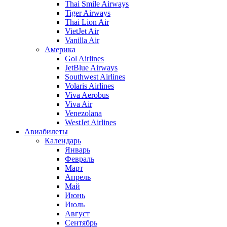
Thai Smile Airways
Tiger Airways
Thai Lion Air
VietJet Air
Vanilla Air
Америка
Gol Airlines
JetBlue Airways
Southwest Airlines
Volaris Airlines
Viva Aerobus
Viva Air
Venezolana
WestJet Airlines
Авиабилеты
Календарь
Январь
Февраль
Март
Апрель
Май
Июнь
Июль
Август
Сентябрь