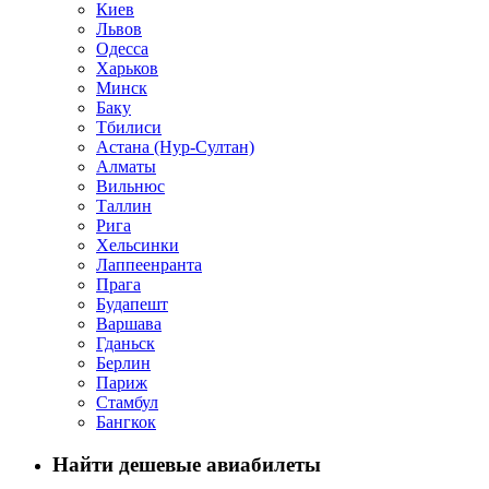
Киев
Львов
Одесса
Харьков
Минск
Баку
Тбилиси
Астана (Нур-Султан)
Алматы
Вильнюс
Таллин
Рига
Хельсинки
Лаппеенранта
Прага
Будапешт
Варшава
Гданьск
Берлин
Париж
Стамбул
Бангкок
Найти дешевые авиабилеты