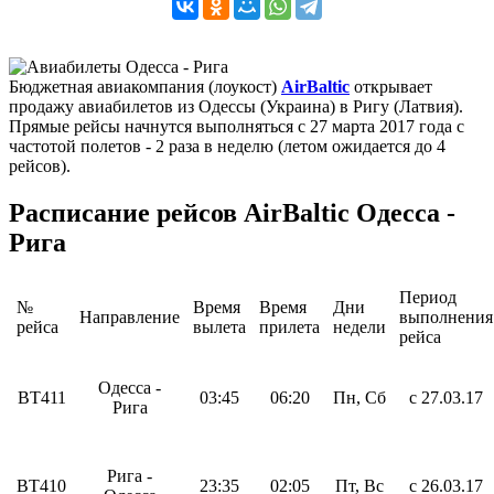
Бюджетная авиакомпания (лоукост)
AirBaltic
открывает
продажу авиабилетов из Одессы (Украина) в Ригу (Латвия).
Прямые рейсы начнутся выполняться с 27 марта 2017 года с
частотой полетов - 2 раза в неделю (летом ожидается до 4
рейсов).
Расписание рейсов AirBaltic Одесса -
Рига
Период
№
Время
Время
Дни
Направление
выполнения
рейса
вылета
прилета
недели
рейса
Одесса -
BT411
03:45
06:20
Пн, Сб
с 27.03.17
Рига
Рига -
BT410
23:35
02:05
Пт, Вс
с 26.03.17