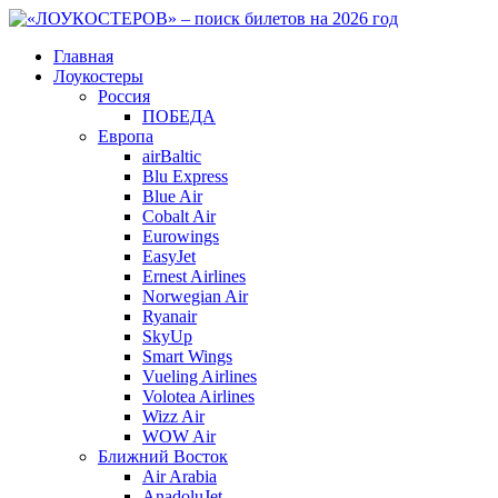
Главная
Лоукостеры
Россия
ПОБЕДА
Европа
airBaltic
Blu Express
Blue Air
Cobalt Air
Eurowings
EasyJet
Ernest Airlines
Norwegian Air
Ryanair
SkyUp
Smart Wings
Vueling Airlines
Volotea Airlines
Wizz Air
WOW Air
Ближний Восток
Air Arabia
AnadoluJet