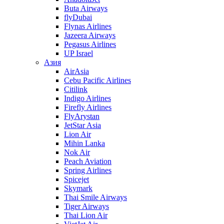
Buta Airways
flyDubai
Flynas Airlines
Jazeera Airways
Pegasus Airlines
UP Israel
Азия
AirAsia
Cebu Pacific Airlines
Citilink
Indigo Airlines
Firefly Airlines
FlyArystan
JetStar Asia
Lion Air
Mihin Lanka
Nok Air
Peach Aviation
Spring Airlines
Spicejet
Skymark
Thai Smile Airways
Tiger Airways
Thai Lion Air