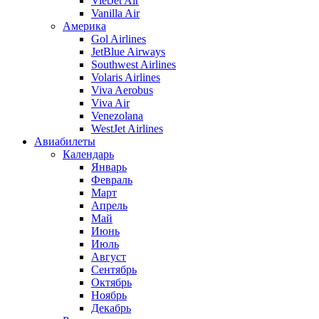
VietJet Air
Vanilla Air
Америка
Gol Airlines
JetBlue Airways
Southwest Airlines
Volaris Airlines
Viva Aerobus
Viva Air
Venezolana
WestJet Airlines
Авиабилеты
Календарь
Январь
Февраль
Март
Апрель
Май
Июнь
Июль
Август
Сентябрь
Октябрь
Ноябрь
Декабрь