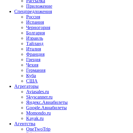
Рассылка
Приложение
Спецпредложения
Россия
Испания
Черногория
Болгария
Израиль
Тайланд
Италия
Франция
Греция
Чехия
Германия
Куба
США
Агрегаторы
Aviasales.ru
Skyscanner.ru
Яндекс.Авиабилеты
Google.Авиабилеты
Momondo.ru
Kayak.ru
Агентства
OneTwoTrip