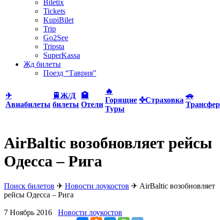
Biletix
Tickets
KupiBilet
Trip
Go2See
Tripsta
SuperKassa
Жд билеты
Поезд “Таврия”
🔥
✈
🚆Ж/Д
🏩
🚗
Горящие
✜Страховка
Авиабилеты
билеты
Отели
Трансфер
Туры
AirBaltic возобновляет рейсы
Одесса – Рига
Поиск билетов
✈
Новости лоукостов
✈
AirBaltic возобновляет
рейсы Одесса – Рига
7 Ноябрь 2016
Новости лоукостов