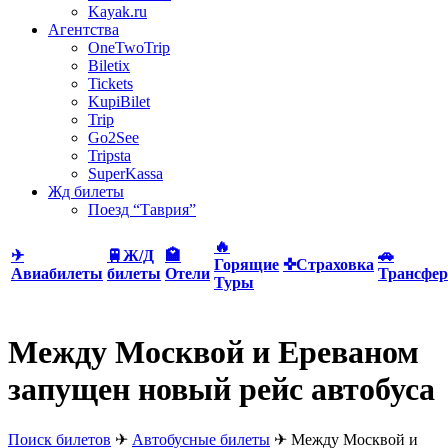
Kayak.ru
Агентства
OneTwoTrip
Biletix
Tickets
KupiBilet
Trip
Go2See
Tripsta
SuperKassa
Жд билеты
Поезд “Таврия”
🔥
✈
🚆Ж/Д
🏩
🚗
Горящие
✜Страховка
Авиабилеты
билеты
Отели
Трансфер
Туры
Между Москвой и Ереваном
запущен новый рейс автобуса
Поиск билетов
✈
Автобусные билеты
✈
Между Москвой и