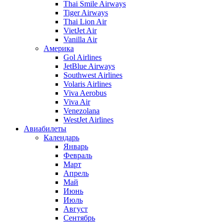
Thai Smile Airways
Tiger Airways
Thai Lion Air
VietJet Air
Vanilla Air
Америка
Gol Airlines
JetBlue Airways
Southwest Airlines
Volaris Airlines
Viva Aerobus
Viva Air
Venezolana
WestJet Airlines
Авиабилеты
Календарь
Январь
Февраль
Март
Апрель
Май
Июнь
Июль
Август
Сентябрь