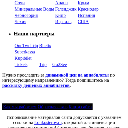
Сочи
Анапа
Крым
Минеральные Воды
Геленджик
Краснодар
Черногория
Кипр
Испания
Чехия
Израиль
США
Наши партнеры
OneTwoTrip
Biletix
Superkassa
Kupibilet
Tickets
Trip
Go2See
Нужно проследить за
динамикой цен на авиабилеты
по
интересующему направлению? Тогда подпишитесь на
рассылку дешевых авиабилетов
.
Как мы работаем
Обратная связь
Карта сайта
Использование материалов сайта допускается с указанием
ссылки на
Loukosterov.ru
, открытой для индексации
поисковыми системами! Стоимость авиабилетов и услуг