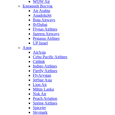
WOW Air
Ближний Восток
Air Arabia
AnadoluJet
Buta Airways
flyDubai
Flynas Airlines
Jazeera Airways
Pegasus Airlines
UP Israel
Азия
AirAsia
Cebu Pacific Airlines
Citilink
Indigo Airlines
Firefly Airlines
FlyArystan
JetStar Asia
Lion Air
Mihin Lanka
Nok Air
Peach Aviation
Spring Airlines
Spicejet
Skymark