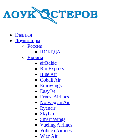
Главная
Лоукостеры
Россия
ПОБЕДА
Европа
airBaltic
Blu Express
Blue Air
Cobalt Air
Eurowings
EasyJet
Ernest Airlines
Norwegian Air
Ryanair
SkyUp
Smart Wings
Vueling Airlines
Volotea Airlines
Wizz Air